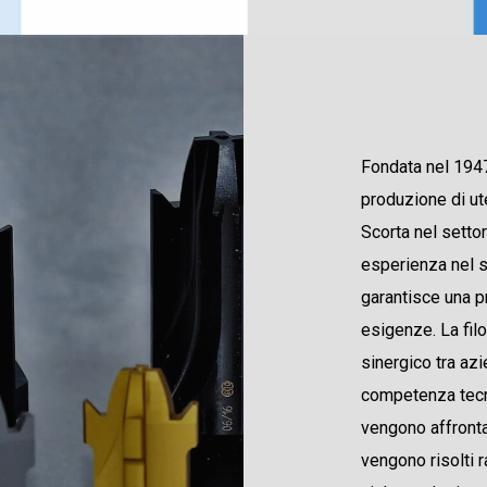
Fondata nel 1947,
produzione di ute
Scorta nel settor
esperienza nel s
garantisce una p
esigenze. La fil
sinergico tra azi
competenza tecni
vengono affronta
vengono risolti 