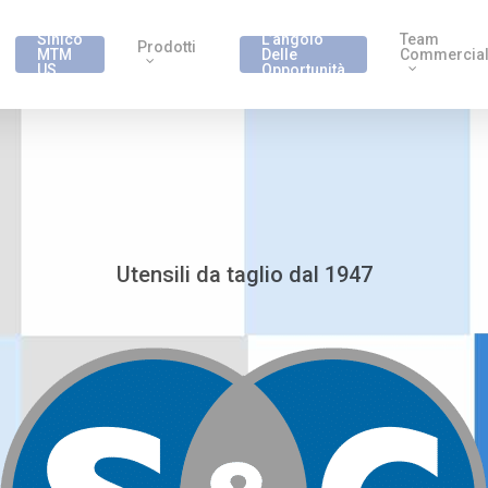
Sinico
L’angolo
Team
Prodotti
MTM
Delle
Commercia
US
Opportunità
Utensili da taglio dal 1947