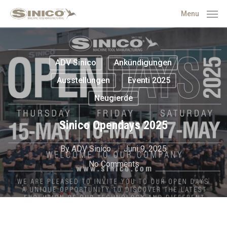
Menu
ADV Sinico
Ankündigungen
Ausstellungen
Eventi 2025
Neugierde
Sinico Opendays 2025
By
ADV Sinico
Juni 9, 2025
No Comments