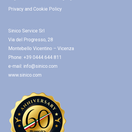
Privacy and Cookie Policy
Sinico Service Srl
Via del Progresso, 28
Montebello Vicentino – Vicenza
Phone: +39 0444 644 811
e-mail: info@sinico.com
www.sinico.com