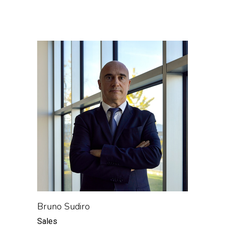
Bruno Sudiro
Antoni
Sales
Sales