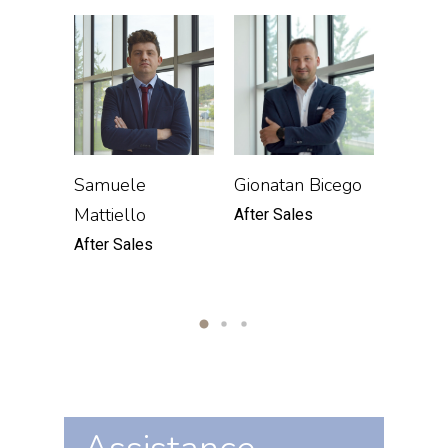
Samuele
Gionatan Bicego
Michel
Mattiello
After Sales
After S
After Sales