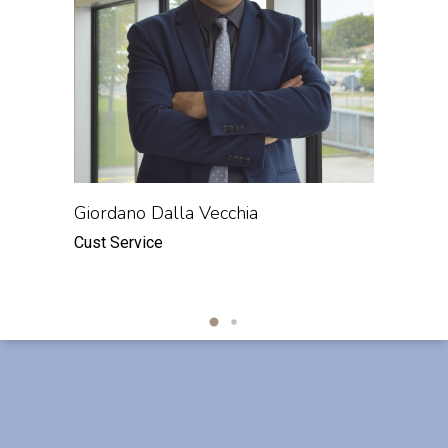
Giordano Dalla Vecchia
Giuse
Cust Service
Cust Se